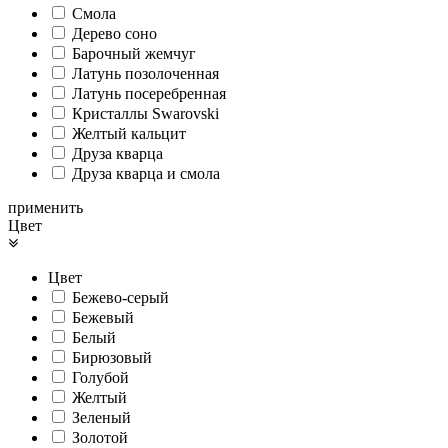
Смола
Дерево соно
Барочный жемчуг
Латунь позолоченная
Латунь посеребренная
Кристаллы Swarovski
Желтый кальцит
Друза кварца
Друза кварца и смола
применить
Цвет
Цвет
Бежево-серый
Бежевый
Белый
Бирюзовый
Голубой
Желтый
Зеленый
Золотой