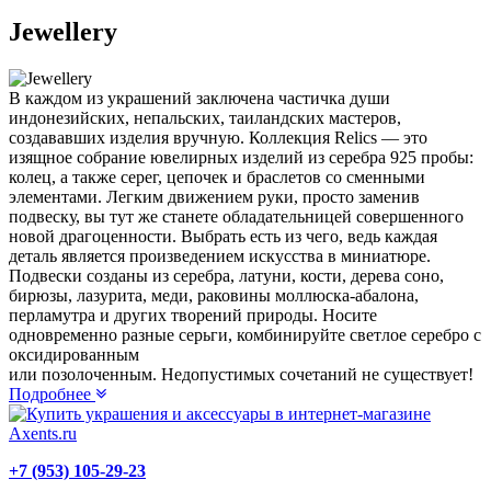
Jewellery
В каждом из украшений заключена частичка души
индонезийских, непальских, таиландских мастеров,
создававших изделия вручную. Коллекция Relics — это
изящное собрание ювелирных изделий из серебра 925 пробы:
колец, а также серег, цепочек и браслетов со сменными
элементами. Легким движением руки, просто заменив
подвеску, вы тут же станете обладательницей совершенного
новой драгоценности. Выбрать есть из чего, ведь каждая
деталь является произведением искусства в миниатюре.
Подвески созданы из серебра, латуни, кости, дерева соно,
бирюзы, лазурита, меди, раковины моллюска-абалона,
перламутра и других творений природы. Носите
одновременно разные серьги, комбинируйте светлое серебро с
оксидированным
или позолоченным. Недопустимых сочетаний не существует!
Подробнее
+7 (953) 105-29-23