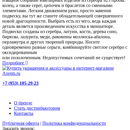
изящное собрание ювелирных изделий из серебра 925 пробы:
колец, а также серег, цепочек и браслетов со сменными
элементами. Легким движением руки, просто заменив
подвеску, вы тут же станете обладательницей совершенного
новой драгоценности. Выбрать есть из чего, ведь каждая
деталь является произведением искусства в миниатюре.
Подвески созданы из серебра, латуни, кости, дерева соно,
бирюзы, лазурита, меди, раковины моллюска-абалона,
перламутра и других творений природы. Носите
одновременно разные серьги, комбинируйте светлое серебро с
оксидированным
или позолоченным. Недопустимых сочетаний не существует!
Подробнее
+7 (953) 105-29-23
О бренде
Стать дистрибьютором
Контакты
Публичная оферта
|
Политика конфиденциальности
Заказать звонок: