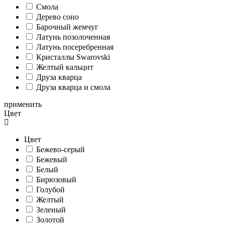
Смола
Дерево соно
Барочный жемчуг
Латунь позолоченная
Латунь посеребренная
Кристаллы Swarovski
Желтый кальцит
Друза кварца
Друза кварца и смола
применить
Цвет
Цвет
Бежево-серый
Бежевый
Белый
Бирюзовый
Голубой
Желтый
Зеленый
Золотой