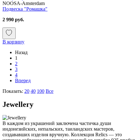
NOOSA-Amsterdam
Подвеска "Ромашка"
2 990 руб.
В корзину
Назад
1
2
3
4
Вперед
Показать:
20
40
100
Все
Jewellery
В каждом из украшений заключена частичка души
индонезийских, непальских, таиландских мастеров,
создававших изделия вручную. Коллекция Relics — это