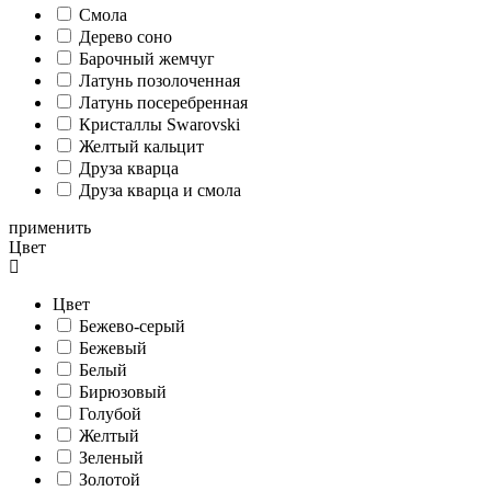
Смола
Дерево соно
Барочный жемчуг
Латунь позолоченная
Латунь посеребренная
Кристаллы Swarovski
Желтый кальцит
Друза кварца
Друза кварца и смола
применить
Цвет
Цвет
Бежево-серый
Бежевый
Белый
Бирюзовый
Голубой
Желтый
Зеленый
Золотой