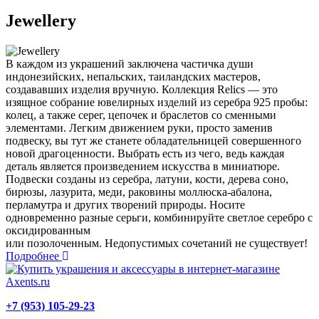
Jewellery
В каждом из украшений заключена частичка души
индонезийских, непальских, таиландских мастеров,
создававших изделия вручную. Коллекция Relics — это
изящное собрание ювелирных изделий из серебра 925 пробы:
колец, а также серег, цепочек и браслетов со сменными
элементами. Легким движением руки, просто заменив
подвеску, вы тут же станете обладательницей совершенного
новой драгоценности. Выбрать есть из чего, ведь каждая
деталь является произведением искусства в миниатюре.
Подвески созданы из серебра, латуни, кости, дерева соно,
бирюзы, лазурита, меди, раковины моллюска-абалона,
перламутра и других творений природы. Носите
одновременно разные серьги, комбинируйте светлое серебро с
оксидированным
или позолоченным. Недопустимых сочетаний не существует!
Подробнее
+7 (953) 105-29-23