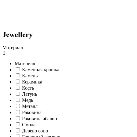
Jewellery
Материал
Материал
Каменная крошка
Камень
Керамика
Кость
Латунь
Медь
Металл
Раковина
Раковина абалон
Смола
Дерево соно
Барочный жемчуг