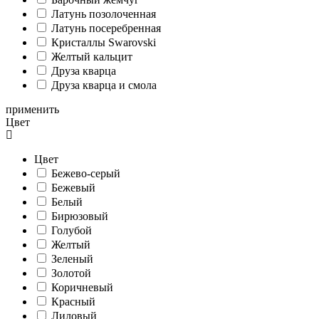
Латунь позолоченная
Латунь посеребренная
Кристаллы Swarovski
Желтый кальцит
Друза кварца
Друза кварца и смола
применить
Цвет
Цвет
Бежево-серый
Бежевый
Белый
Бирюзовый
Голубой
Желтый
Зеленый
Золотой
Коричневый
Красный
Лиловый