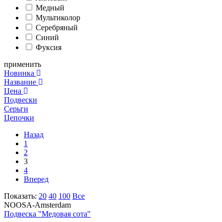
Медный
Мультиколор
Серебряный
Синий
Фуксия
применить
Новинка
Название
Цена
Подвески
Серьги
Цепочки
Назад
1
2
3
4
Вперед
Показать:
20
40
100
Все
NOOSA-Amsterdam
Подвеска "Медовая сота"