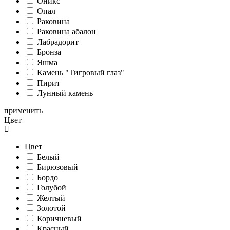
Оникс
Опал
Раковина
Раковина абалон
Лабрадорит
Бронза
Яшма
Камень "Тигровый глаз"
Пирит
Лунный камень
применить
Цвет
Цвет
Белый
Бирюзовый
Бордо
Голубой
Желтый
Золотой
Коричневый
Красный