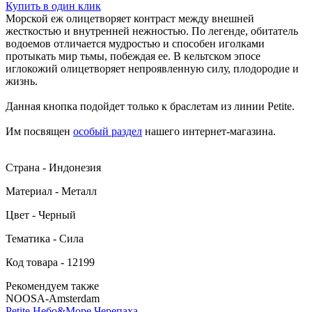
Купить в один клик
Морской еж олицетворяет контраст между внешней
жесткостью и внутренней нежностью. По легенде, обитатель
водоемов отличается мудростью и способен иголками
протыкать мир тьмы, побеждая ее. В кельтском эпосе
иглокожий олицетворяет непроявленную силу, плодородие и
жизнь.
Данная кнопка подойдет только к браслетам из линии Petite.
Им посвящен
особый раздел
нашего интернет-магазина.
Страна - Индонезия
Материал - Металл
Цвет - Черный
Тематика - Сила
Код товара - 12199
Рекомендуем также
NOOSA-Amsterdam
Petite Небо&Море Черепаха