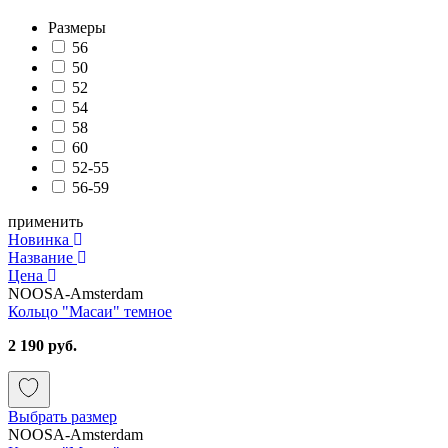
Размеры
56
50
52
54
58
60
52-55
56-59
применить
Новинка
Название
Цена
NOOSA-Amsterdam
Кольцо "Масаи" темное
2 190 руб.
Выбрать размер
NOOSA-Amsterdam