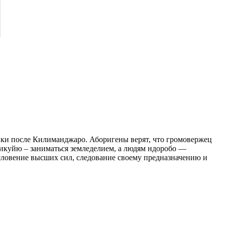
рики после Килиманджаро. Аборигены верят, что громовержец
кикуйю – заниматься земледелием, а людям ндоробо —
словение высших сил, следование своему предназначению и