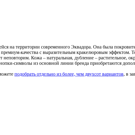
ейся на территории современного Эквадора. Она была покровит
и премиум-качества с выразительным кракелюровым эффектом. Т
ет неповторим. Кожа – натуральная, дубление – растительное, 
опки-символы из основной линии бренда приобретаются допол
 можете
подобрать отдельно из более, чем двухсот вариантов
, в з