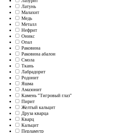
Лазурит
Латунь
Малахит
Медь
Металл
Нефрит
Оникс
Опал
Раковина
Раковина абалон
Смола
Ткань
Лабрадорит
Родонит
Яшма
Амазонит
Камень "Тигровый глаз"
Пирит
Желтый кальцит
Друза кварца
Кварц
Кальцит
Перламутр