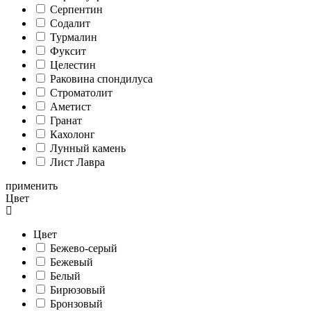
Серпентин
Содалит
Турмалин
Фуксит
Целестин
Раковина спондилуса
Cтроматолит
Аметист
Гранат
Кахолонг
Лунный камень
Лист Лавра
применить
Цвет
Цвет
Бежево-серый
Бежевый
Белый
Бирюзовый
Бронзовый