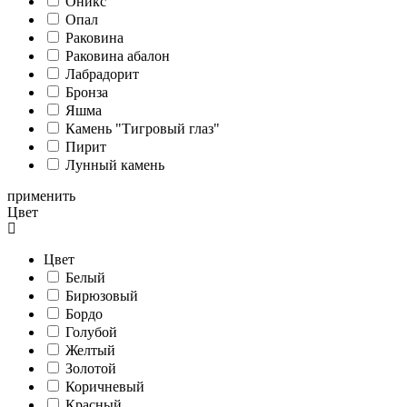
Оникс
Опал
Раковина
Раковина абалон
Лабрадорит
Бронза
Яшма
Камень "Тигровый глаз"
Пирит
Лунный камень
применить
Цвет
Цвет
Белый
Бирюзовый
Бордо
Голубой
Желтый
Золотой
Коричневый
Красный